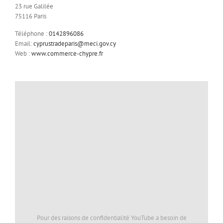
23 rue Galilée
75116 Paris
Téléphone :
0142896086
Email:
cyprustradeparis@meci.gov.cy
Web :
www.commerce-chypre.fr
Pour des raisons de confidentialité YouTube a besoin de