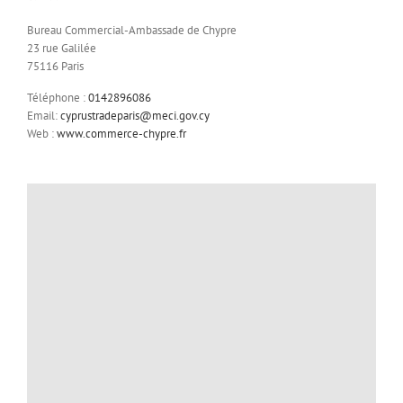
Bureau Commercial-Ambassade de Chypre
23 rue Galilée
75116 Paris
Téléphone :
0142896086
Email:
cyprustradeparis@meci.gov.cy
Web :
www.commerce-chypre.fr