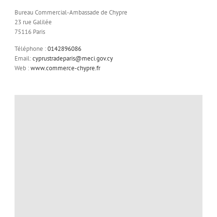
Bureau Commercial-Ambassade de Chypre
23 rue Galilée
75116 Paris
Téléphone :
0142896086
Email:
cyprustradeparis@meci.gov.cy
Web :
www.commerce-chypre.fr