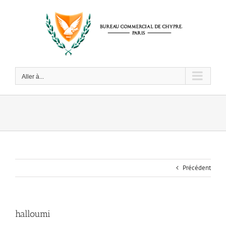
Passer
au
contenu
Aller à...
Précédent
halloumi