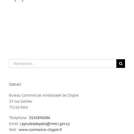
Rechercher:
Contact
Bureau Commercial-Ambassade de Chypre
23 rue Galilée
75116 Paris
Téléphone :
0142896086
Email:
cyprustradeparis@meci.gov.cy
Web :
www.commerce-chypre.fr