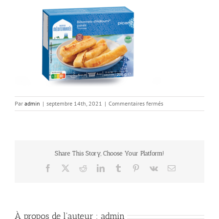
sur
Par
admin
|
septembre 14th, 2021
|
Commentaires fermés
halloumi
Share This Story, Choose Your Platform!
Facebook
X
Reddit
LinkedIn
Tumblr
Pinterest
Vk
Email
À propos de l'auteur :
admin