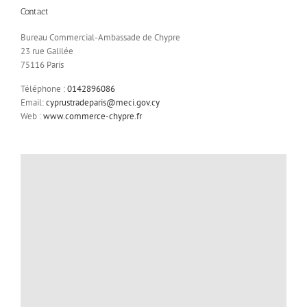
Contact
Bureau Commercial-Ambassade de Chypre
23 rue Galilée
75116 Paris
Téléphone :
0142896086
Email:
cyprustradeparis@meci.gov.cy
Web :
www.commerce-chypre.fr