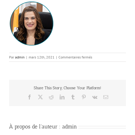
sur
Par
admin
|
mars 12th, 2021
|
Commentaires fermés
Minister_small
Share This Story, Choose Your Platform!
Facebook
X
Reddit
LinkedIn
Tumblr
Pinterest
Vk
Email
À propos de l'auteur :
admin