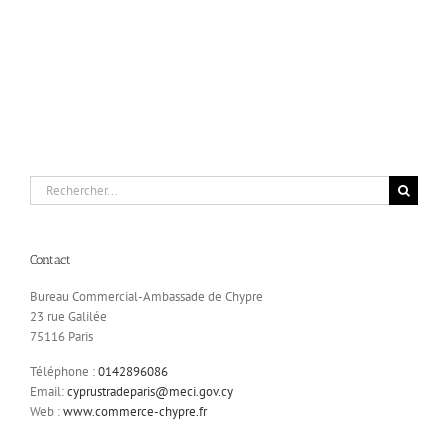
Rechercher:
Contact
Bureau Commercial-Ambassade de Chypre
23 rue Galilée
75116 Paris
Téléphone :
0142896086
Email:
cyprustradeparis@meci.gov.cy
Web :
www.commerce-chypre.fr