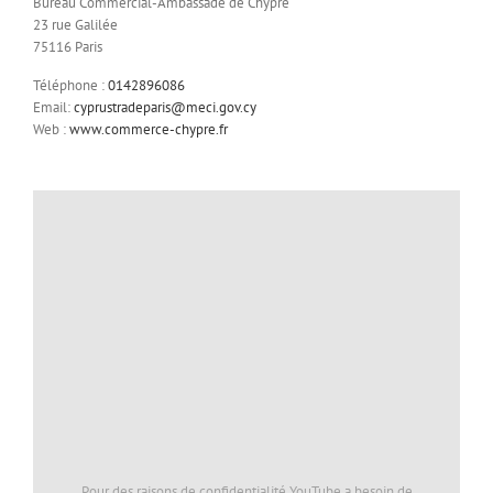
Bureau Commercial-Ambassade de Chypre
23 rue Galilée
75116 Paris
Téléphone :
0142896086
Email:
cyprustradeparis@meci.gov.cy
Web :
www.commerce-chypre.fr
Pour des raisons de confidentialité YouTube a besoin de