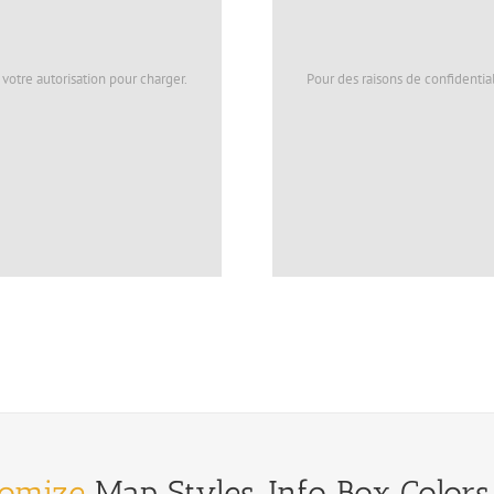
votre autorisation pour charger.
Pour des raisons de confidentia
tomize
Map Styles, Info Box Colors