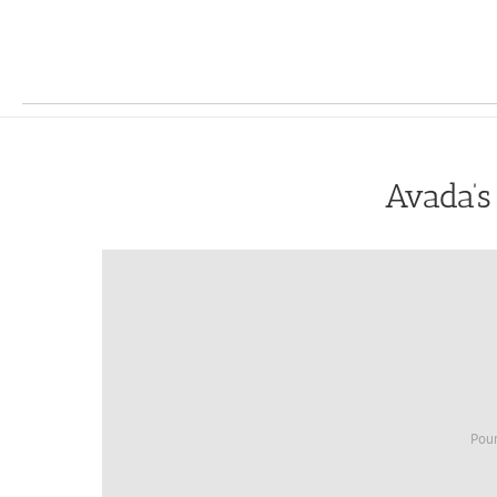
Avada’
Pour