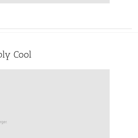
bly Cool
rger.