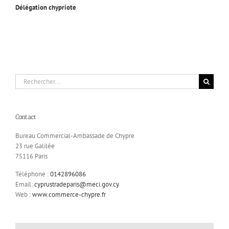
Délégation chypriote
Rechercher:
Contact
Bureau Commercial-Ambassade de Chypre
23 rue Galilée
75116 Paris
Téléphone :
0142896086
Email:
cyprustradeparis@meci.gov.cy
Web :
www.commerce-chypre.fr