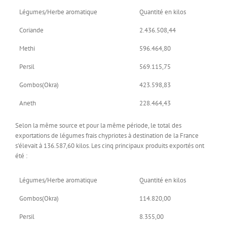
Légumes/Herbe aromatique
Quantité en kilos
Coriande
2.436.508,44
Methi
596.464,80
Persil
569.115,75
Gombos(Okra)
423.598,83
Aneth
228.464,43
Selon la même source et pour la même période, le total des
exportations de légumes frais chypriotes à destination de la France
s’élevait à 136.587,60 kilos. Les cinq principaux produits exportés ont
été :
Légumes/Herbe aromatique
Quantité en kilos
Gombos(Okra)
114.820,00
Persil
8.355,00