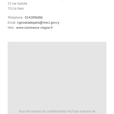
23 rue Galilée
75116 Paris
Téléphone :
0142896086
Email:
cyprustradeparis@meci.gov.cy
Web :
www.commerce-chypre.fr
Pour des raisons de confidentialité YouTube a besoin de