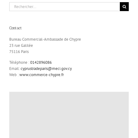
Rechercher:
Contact
Bureau Commercial-Ambassade de Chypre
23 rue Galilée
75116 Paris
Téléphone :
0142896086
Email:
cyprustradeparis@meci.gov.cy
Web :
www.commerce-chypre.fr