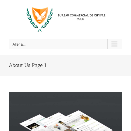
Passer
au
contenu
Aller à...
About Us Page 1