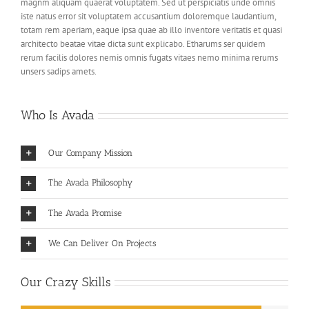
magnm aliquam quaerat voluptatem. Sed ut perspiciatis unde omnis
iste natus error sit voluptatem accusantium doloremque laudantium,
totam rem aperiam, eaque ipsa quae ab illo inventore veritatis et quasi
architecto beatae vitae dicta sunt explicabo. Etharums ser quidem
rerum facilis dolores nemis omnis fugats vitaes nemo minima rerums
unsers sadips amets.
Who Is Avada
Our Company Mission
The Avada Philosophy
The Avada Promise
We Can Deliver On Projects
Our Crazy Skills