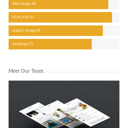
Web Design
90
HTML/CSS
95
Graphic Design
85
WordPress
75
Meet Our Team