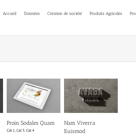
Accueil
Données
Création de société
Produits Agricoles
Pro
Nam Viverra Euismod
Cat 1
Cat 2
Proin Sodales Quam
Nam Viverra
Cat 1
,
Cat 3
,
Cat 4
Euismod