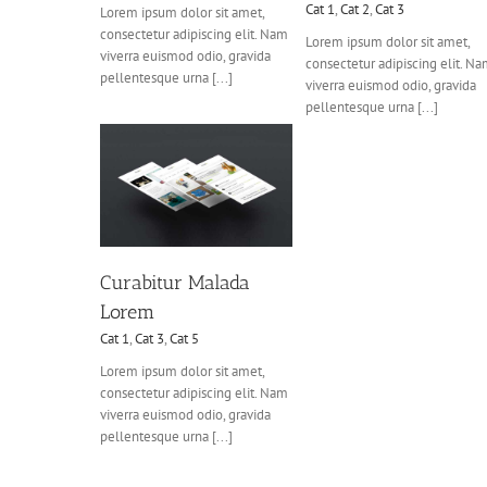
Cat 1
,
Cat 2
,
Cat 3
Lorem ipsum dolor sit amet,
consectetur adipiscing elit. Nam
Lorem ipsum dolor sit amet,
viverra euismod odio, gravida
consectetur adipiscing elit. N
pellentesque urna [...]
viverra euismod odio, gravida
pellentesque urna [...]
Malada Lorem
Suspende Phara Urna
at 3
Cat 5
Cat 2
Cat 3
Cat 4
Curabitur Malada
Lorem
Cat 1
,
Cat 3
,
Cat 5
Lorem ipsum dolor sit amet,
consectetur adipiscing elit. Nam
viverra euismod odio, gravida
pellentesque urna [...]