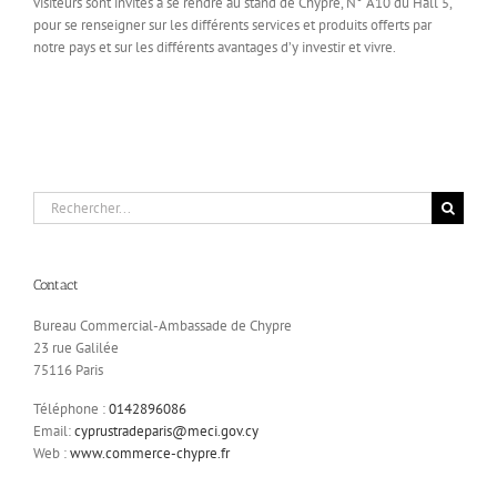
visiteurs sont invités à se rendre au stand de Chypre, N° A10 du Hall 5,
pour se renseigner sur les différents services et produits offerts par
notre pays et sur les différents avantages d’y investir et vivre.
Rechercher:
Contact
Bureau Commercial-Ambassade de Chypre
23 rue Galilée
75116 Paris
Téléphone :
0142896086
Email:
cyprustradeparis@meci.gov.cy
Web :
www.commerce-chypre.fr