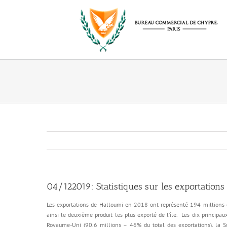
Passer
au
contenu
04/122019: Statistiques sur les exportations
Les exportations de Halloumi en 2018 ont représenté 194 millions d
ainsi le deuxième produit les plus exporté de l’île. Les dix principa
Royaume-Uni (90,6 millions – 46% du total des exportations), la Suè