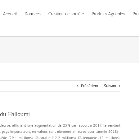
Accueil
Données
Création de société
Produits Agricoles
Pro
Précédent
Suivant
 du Halloumi
’euros, affichant une augmentation de 25% par rapport à 2017, le rendant
ux pays importateurs, en valeur, sont (données en euros pour l’année 2018) :
de (29,1 millions), l’Australie (12,2 millions), l’Allemagne (12 millions),