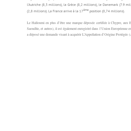
l’Autriche (8,3 millions), la Grèce (8,2 millions), le Danemark (7.9 mil
ème
(2,8 millions). La France arrive à la 17
position (0,74 millions).
Le Halloumi en plus d’être une marque déposée certifiée à Chypre, aux 
Saoudite, et autres), il est également enregistré dans l’Union Européenne
a déposé une demande visant à acquérir
L’Appellation d’Origine Protégée 