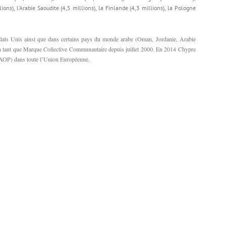
lions), l’Arabie Saoudite (4,5 millions), la Finlande (4,3 millions), la Pologne
Etats Unis ainsi que dans certains pays du monde arabe (Oman, Jordanie, Arabie
 en tant que Marque Collective Communautaire depuis juillet 2000. En 2014 Chypre
(AOP) dans toute l’Union Européenne.